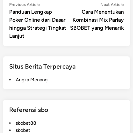
Post
Previous
Nex
Previous Article
Next Article
article:
artic
Panduan Lengkap
Cara Menentukan
navigation
Poker Online dari Dasar
Kombinasi Mix Parlay
hingga Strategi Tingkat
SBOBET yang Menarik
Lanjut
Situs Berita Terpercaya
Angka Menang
Referensi sbo
sbobet88
sbobet