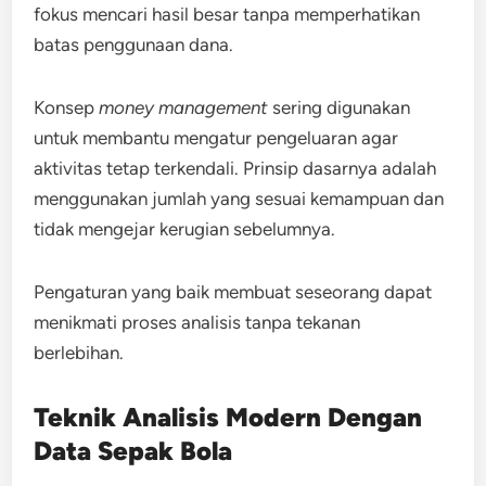
fokus mencari hasil besar tanpa memperhatikan
batas penggunaan dana.
Konsep
money management
sering digunakan
untuk membantu mengatur pengeluaran agar
aktivitas tetap terkendali. Prinsip dasarnya adalah
menggunakan jumlah yang sesuai kemampuan dan
tidak mengejar kerugian sebelumnya.
Pengaturan yang baik membuat seseorang dapat
menikmati proses analisis tanpa tekanan
berlebihan.
Teknik Analisis Modern Dengan
Data Sepak Bola