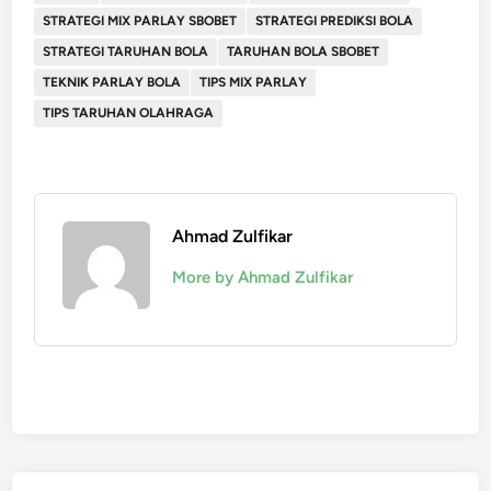
STRATEGI MIX PARLAY SBOBET
STRATEGI PREDIKSI BOLA
STRATEGI TARUHAN BOLA
TARUHAN BOLA SBOBET
TEKNIK PARLAY BOLA
TIPS MIX PARLAY
TIPS TARUHAN OLAHRAGA
Ahmad Zulfikar
More by Ahmad Zulfikar