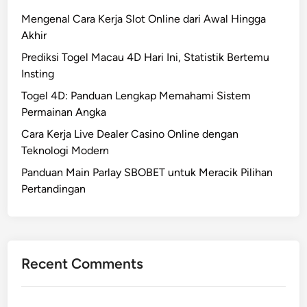
Mengenal Cara Kerja Slot Online dari Awal Hingga
Akhir
Prediksi Togel Macau 4D Hari Ini, Statistik Bertemu
Insting
Togel 4D: Panduan Lengkap Memahami Sistem
Permainan Angka
Cara Kerja Live Dealer Casino Online dengan
Teknologi Modern
Panduan Main Parlay SBOBET untuk Meracik Pilihan
Pertandingan
Recent Comments