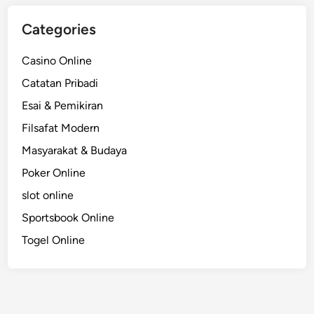
Categories
Casino Online
Catatan Pribadi
Esai & Pemikiran
Filsafat Modern
Masyarakat & Budaya
Poker Online
slot online
Sportsbook Online
Togel Online