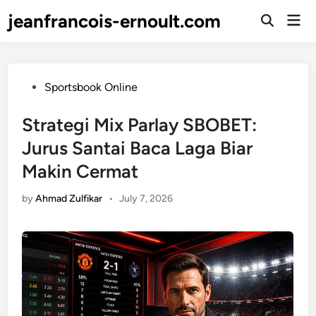
Skip
jeanfrancois-ernoult.com
Mai
to
Open
Men
Search
content
Posted
Sportsbook Online
in
Strategi Mix Parlay SBOBET:
Jurus Santai Baca Laga Biar
Makin Cermat
by
Ahmad Zulfikar
•
July 7, 2026