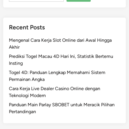
M
a
k
n
Recent Posts
a
Mengenal Cara Kerja Slot Online dari Awal Hingga
Akhir
Prediksi Togel Macau 4D Hari Ini, Statistik Bertemu
Insting
Togel 4D: Panduan Lengkap Memahami Sistem
Permainan Angka
Cara Kerja Live Dealer Casino Online dengan
Teknologi Modern
Panduan Main Parlay SBOBET untuk Meracik Pilihan
Pertandingan