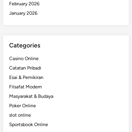
February 2026
January 2026
Categories
Casino Online
Catatan Pribadi
Esai & Pemikiran
Filsafat Modern
Masyarakat & Budaya
Poker Online
slot online
Sportsbook Online