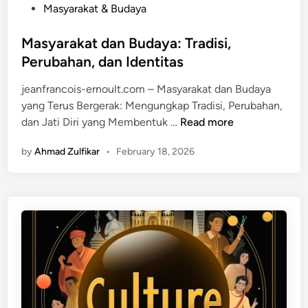
P
Masyarakat & Budaya
k
o
n
s
Masyarakat dan Budaya: Tradisi,
a
t
Perubahan, dan Identitas
M
e
e
jeanfrancois-ernoult.com – Masyarakat dan Budaya
d
n
yang Terus Bergerak: Mengungkap Tradisi, Perubahan,
i
d
M
dan Jati Diri yang Membentuk …
Read more
n
a
a
l
by
Ahmad Zulfikar
•
February 18, 2026
s
a
y
m
a
A
r
d
a
a
k
t
a
K
t
e
d
l
a