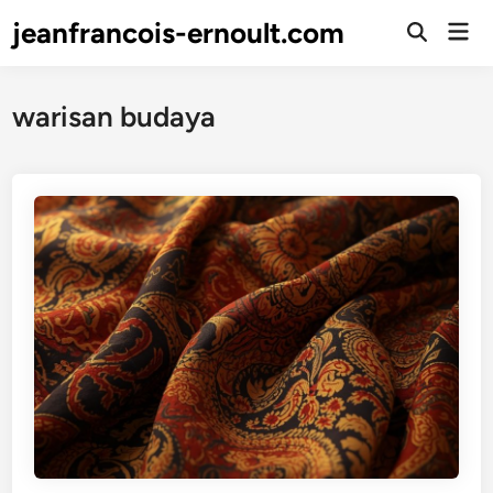
Skip
jeanfrancois-ernoult.com
Mai
to
Open
Men
Search
content
warisan budaya