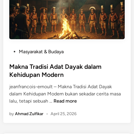
b
u
n
y
i
d
i
P
Masyarakat & Budaya
B
o
a
s
Makna Tradisi Adat Dayak dalam
l
t
Kehidupan Modern
i
e
k
jeanfrancois-ernoult – Makna Tradisi Adat Dayak
d
M
dalam Kehidupan Modern bukan sekadar cerita masa
i
o
M
lalu, tetapi sebuah …
Read more
n
t
a
i
by
Ahmad Zulfikar
•
April 25, 2026
k
f
n
B
a
a