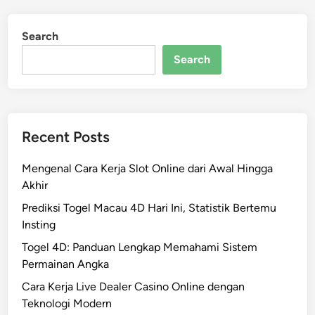
s
o
d
Search
e
Search
r
n
Recent Posts
Mengenal Cara Kerja Slot Online dari Awal Hingga
Akhir
Prediksi Togel Macau 4D Hari Ini, Statistik Bertemu
Insting
Togel 4D: Panduan Lengkap Memahami Sistem
Permainan Angka
Cara Kerja Live Dealer Casino Online dengan
Teknologi Modern