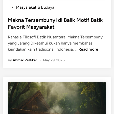
P
Masyarakat & Budaya
o
s
Makna Tersembunyi di Balik Motif Batik
t
Favorit Masyarakat
e
Rahasia Filosofi Batik Nusantara: Makna Tersembunyi
d
yang Jarang Diketahui bukan hanya membahas
i
M
keindahan kain tradisional Indonesia, …
Read more
n
a
by
Ahmad Zulfikar
•
May 29, 2026
k
n
a
T
e
r
s
e
m