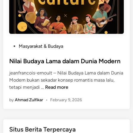
a
n
h
B
i
u
r
d
a
a
n
y
d
P
Masyarakat & Budaya
a
a
o
:
n
s
Nilai Budaya Lama dalam Dunia Modern
T
K
t
r
e
jeanfrancois-ernoult – Nilai Budaya Lama dalam Dunia
e
a
m
Modern bukan sekadar konsep romantis masa lalu,
d
d
a
N
tetapi menjadi …
Read more
i
i
t
i
n
s
i
by
Ahmad Zulfikar
•
February 9, 2026
l
i
a
a
,
n
i
P
B
e
Situs Berita Terpercaya
u