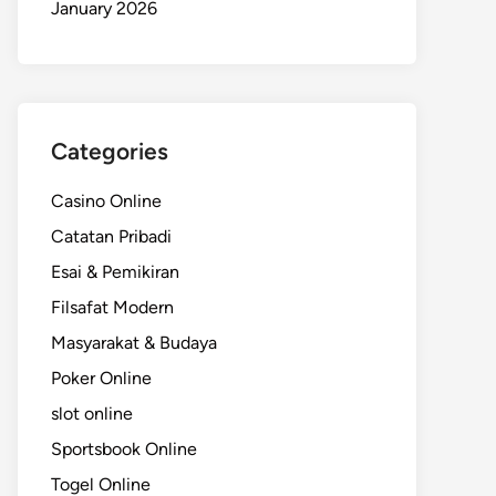
January 2026
Categories
Casino Online
Catatan Pribadi
Esai & Pemikiran
Filsafat Modern
Masyarakat & Budaya
Poker Online
slot online
Sportsbook Online
Togel Online