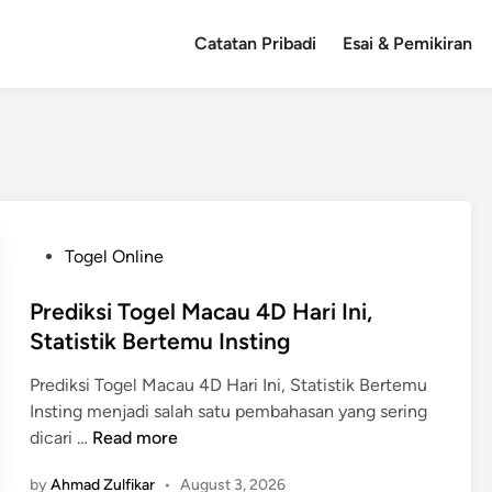
Catatan Pribadi
Esai & Pemikiran
P
Togel Online
o
s
Prediksi Togel Macau 4D Hari Ini,
t
Statistik Bertemu Insting
e
Prediksi Togel Macau 4D Hari Ini, Statistik Bertemu
d
Insting menjadi salah satu pembahasan yang sering
i
P
dicari …
Read more
n
r
by
Ahmad Zulfikar
•
August 3, 2026
e