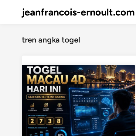
Skip
jeanfrancois-ernoult.com
to
content
tren angka togel