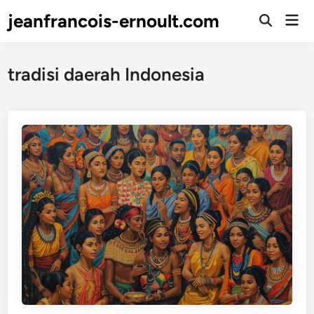
Skip
jeanfrancois-ernoult.com
Mai
to
Open
Men
Search
content
tradisi daerah Indonesia