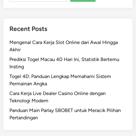
M
a
k
n
Recent Posts
a
Mengenal Cara Kerja Slot Online dari Awal Hingga
Akhir
Prediksi Togel Macau 4D Hari Ini, Statistik Bertemu
Insting
Togel 4D: Panduan Lengkap Memahami Sistem
Permainan Angka
Cara Kerja Live Dealer Casino Online dengan
Teknologi Modern
Panduan Main Parlay SBOBET untuk Meracik Pilihan
Pertandingan