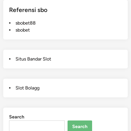
M
Referensi sbo
a
s
sbobet88
y
sbobet
a
r
a
k
a
Situs Bandar Slot
t
y
a
n
Slot Bolagg
g
S
a
r
Search
a
Search
t