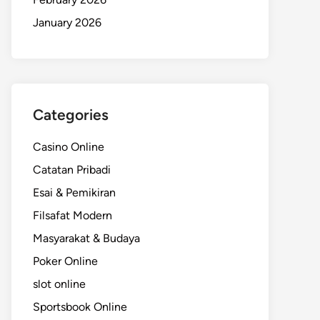
January 2026
Categories
Casino Online
Catatan Pribadi
Esai & Pemikiran
Filsafat Modern
Masyarakat & Budaya
Poker Online
slot online
Sportsbook Online