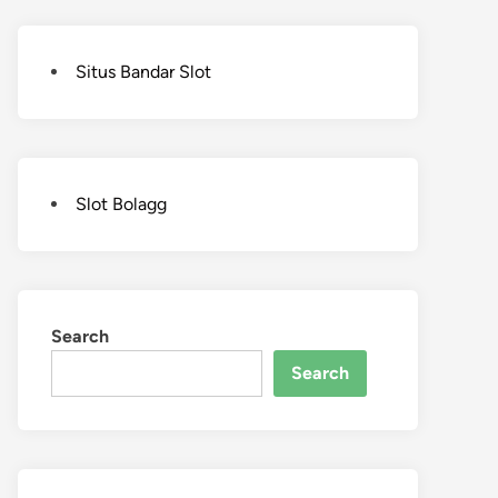
Situs Bandar Slot
Slot Bolagg
Search
Search