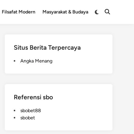
Switch
Filsafat Modern
Masyarakat & Budaya
Open
to
Search
dark
mode
Situs Berita Terpercaya
Angka Menang
Referensi sbo
sbobet88
sbobet