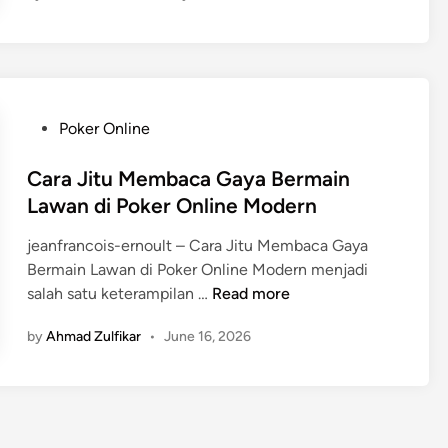
d
u
a
n
L
P
Poker Online
e
o
n
s
Cara Jitu Membaca Gaya Bermain
g
t
Lawan di Poker Online Modern
k
e
a
jeanfrancois-ernoult – Cara Jitu Membaca Gaya
d
p
Bermain Lawan di Poker Online Modern menjadi
i
P
C
salah satu keterampilan …
Read more
n
o
a
k
by
Ahmad Zulfikar
•
June 16, 2026
r
e
a
r
J
O
i
n
t