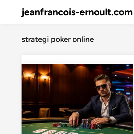
Skip
jeanfrancois-ernoult.com
to
content
strategi poker online