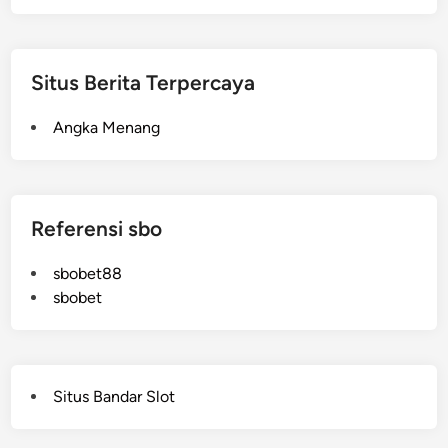
e
i
L
S
a
i
Situs Berita Terpercaya
n
s
g
t
Angka Menang
i
e
t
m
a
P
t
e
Referensi sbo
a
r
u
m
sbobet88
C
a
sbobet
u
i
m
n
a
a
T
n
e
Situs Bandar Slot
A
b
n
a