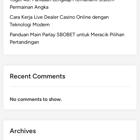
n
Permainan Angka
a
S
Cara Kerja Live Dealer Casino Online dengan
u
Teknologi Modern
m
Panduan Main Parlay SBOBET untuk Meracik Pilihan
b
Pertandingan
e
r
P
r
Recent Comments
e
d
i
k
No comments to show.
s
i
T
o
Archives
g