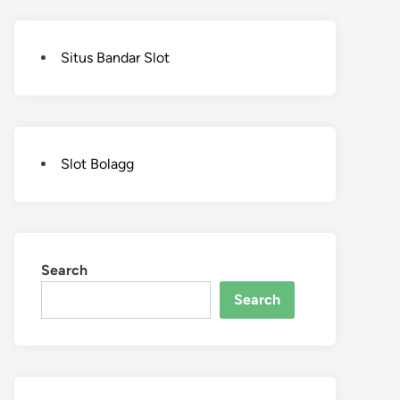
Situs Bandar Slot
Slot Bolagg
Search
Search