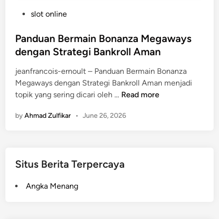
P
slot online
o
s
Panduan Bermain Bonanza Megaways
t
dengan Strategi Bankroll Aman
e
jeanfrancois-ernoult – Panduan Bermain Bonanza
d
Megaways dengan Strategi Bankroll Aman menjadi
i
P
topik yang sering dicari oleh …
Read more
n
a
by
Ahmad Zulfikar
•
June 26, 2026
n
d
u
a
Situs Berita Terpercaya
n
B
Angka Menang
e
r
m