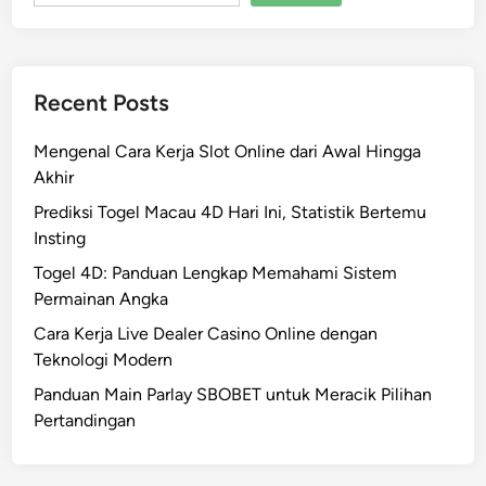
e
n
g
a
Recent Posts
n
S
Mengenal Cara Kerja Slot Online dari Awal Hingga
t
Akhir
r
Prediksi Togel Macau 4D Hari Ini, Statistik Bertemu
a
Insting
t
Togel 4D: Panduan Lengkap Memahami Sistem
e
Permainan Angka
g
i
Cara Kerja Live Dealer Casino Online dengan
B
Teknologi Modern
a
Panduan Main Parlay SBOBET untuk Meracik Pilihan
n
Pertandingan
k
r