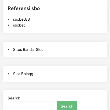
a
Referensi sbo
i
n
sbobet88
B
sbobet
o
n
a
n
z
Situs Bandar Slot
a
M
e
g
Slot Bolagg
a
w
a
y
Search
s
Search
d