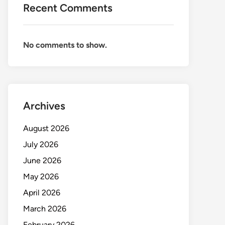
Recent Comments
No comments to show.
Archives
August 2026
July 2026
June 2026
May 2026
April 2026
March 2026
February 2026