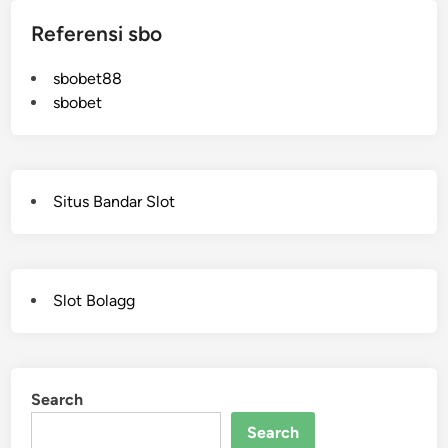
s
Referensi sbo
S
l
sbobet88
o
sbobet
t
O
n
l
i
Situs Bandar Slot
n
e
R
e
Slot Bolagg
s
m
i
2
Search
4
Search
J