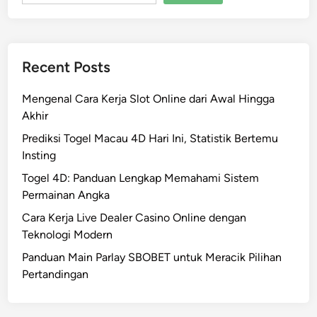
a
m
d
e
Recent Posts
n
g
Mengenal Cara Kerja Slot Online dari Awal Hingga
a
Akhir
n
Prediksi Togel Macau 4D Hari Ini, Statistik Bertemu
P
Insting
e
Togel 4D: Panduan Lengkap Memahami Sistem
l
Permainan Angka
u
a
Cara Kerja Live Dealer Casino Online dengan
n
Teknologi Modern
g
Panduan Main Parlay SBOBET untuk Meracik Pilihan
M
Pertandingan
a
x