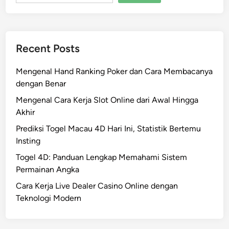
y
a
k
N
Recent Posts
e
g
Mengenal Hand Ranking Poker dan Cara Membacanya
a
dengan Benar
r
Mengenal Cara Kerja Slot Online dari Awal Hingga
a
Akhir
A
Prediksi Togel Macau 4D Hari Ini, Statistik Bertemu
s
Insting
i
a
Togel 4D: Panduan Lengkap Memahami Sistem
Permainan Angka
Cara Kerja Live Dealer Casino Online dengan
Teknologi Modern