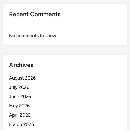
Recent Comments
No comments to show.
Archives
August 2026
July 2026
June 2026
May 2026
April 2026
March 2026