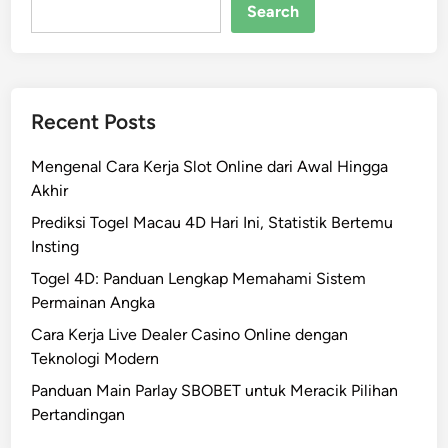
Search
g
u
l
i
k
Recent Posts
D
a
Mengenal Cara Kerja Slot Online dari Awal Hingga
r
Akhir
i
Prediksi Togel Macau 4D Hari Ini, Statistik Bertemu
M
Insting
a
Togel 4D: Panduan Lengkap Memahami Sistem
n
Permainan Angka
a
S
Cara Kerja Live Dealer Casino Online dengan
u
Teknologi Modern
m
Panduan Main Parlay SBOBET untuk Meracik Pilihan
b
Pertandingan
e