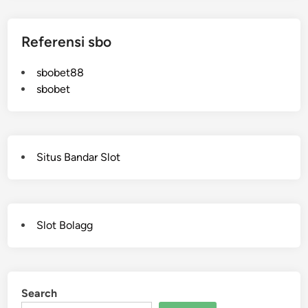
a
t
Referensi sbo
a
u
sbobet88
C
sbobet
u
m
a
T
e
Situs Bandar Slot
b
a
k
a
Slot Bolagg
n
?
M
e
Search
n