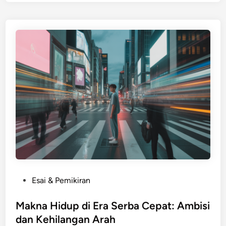
g
a
p
a
K
e
b
a
h
a
g
i
a
a
n
P
Esai & Pemikiran
T
o
i
s
Makna Hidup di Era Serba Cepat: Ambisi
d
t
dan Kehilangan Arah
a