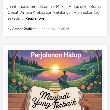
e
k
jeanfrancois-ernoult.com – Makna Hidup di Era Serba
d
S
Cepat: Antara Ambisi dan Kehilangan Arah bukan lagi
i
e
M
sekadar …
Read more
n
l
a
a
by
Ahmad Zulfikar
•
February 19, 2026
k
l
n
u
a
B
H
e
i
r
d
a
u
s
p
a
d
l
i
d
E
a
r
r
a
i
S
K