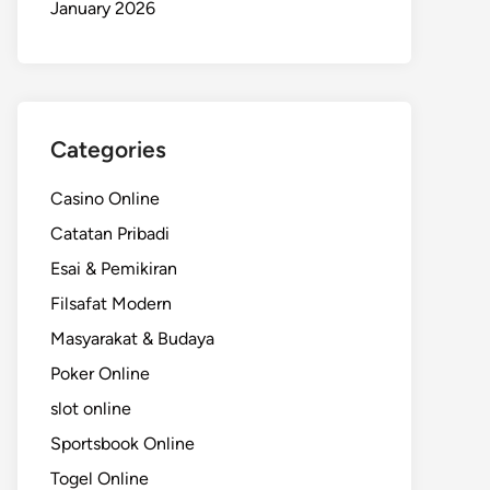
January 2026
Categories
Casino Online
Catatan Pribadi
Esai & Pemikiran
Filsafat Modern
Masyarakat & Budaya
Poker Online
slot online
Sportsbook Online
Togel Online