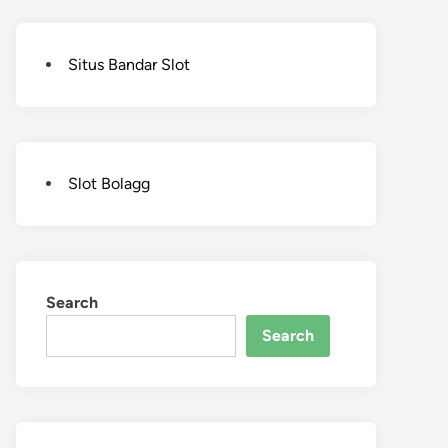
Situs Bandar Slot
Slot Bolagg
Search
Search