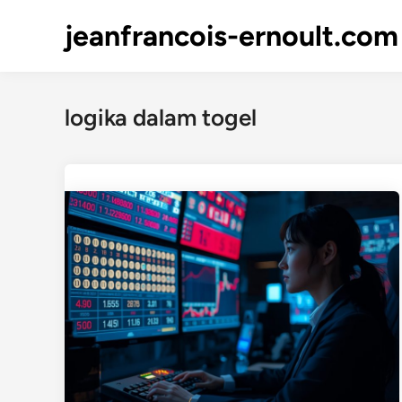
Skip
jeanfrancois-ernoult.com
to
content
logika dalam togel