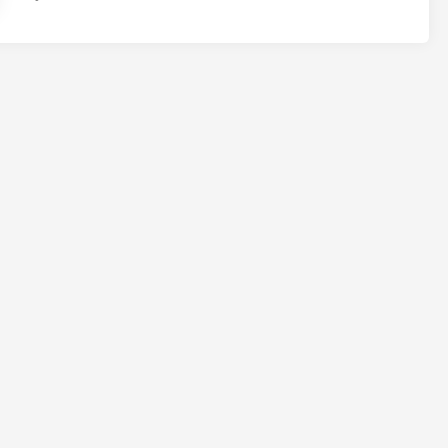
j
e
b
a
k
P
o
l
a
T
a
n
p
a
S
a
d
a