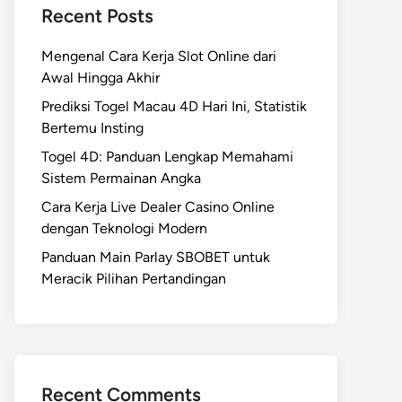
Recent Posts
Mengenal Cara Kerja Slot Online dari
Awal Hingga Akhir
Prediksi Togel Macau 4D Hari Ini, Statistik
Bertemu Insting
Togel 4D: Panduan Lengkap Memahami
Sistem Permainan Angka
Cara Kerja Live Dealer Casino Online
dengan Teknologi Modern
Panduan Main Parlay SBOBET untuk
Meracik Pilihan Pertandingan
Recent Comments