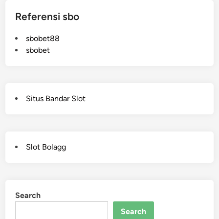
a
Referensi sbo
d
i
sbobet88
T
sbobet
a
n
M
a
l
Situs Bandar Slot
a
k
a
d
Slot Bolagg
a
n
P
e
Search
r
Search
u