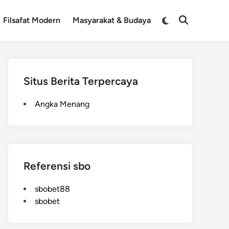
Switch
Filsafat Modern
Masyarakat & Budaya
Open
to
Search
dark
mode
Situs Berita Terpercaya
Angka Menang
Referensi sbo
sbobet88
sbobet