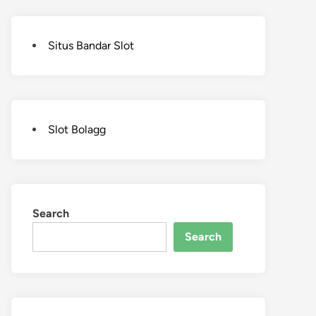
Situs Bandar Slot
Slot Bolagg
Search
Search