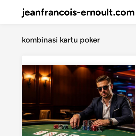
Skip
jeanfrancois-ernoult.com
to
content
kombinasi kartu poker