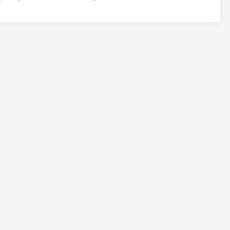
d
u
a
n
L
e
n
g
k
a
p
P
o
k
e
r
O
n