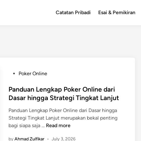
Catatan Pribadi
Esai & Pemikiran
P
Poker Online
o
s
Panduan Lengkap Poker Online dari
t
Dasar hingga Strategi Tingkat Lanjut
e
Panduan Lengkap Poker Online dari Dasar hingga
d
Strategi Tingkat Lanjut merupakan bekal penting
i
P
bagi siapa saja …
Read more
n
a
by
Ahmad Zulfikar
•
July 3, 2026
n