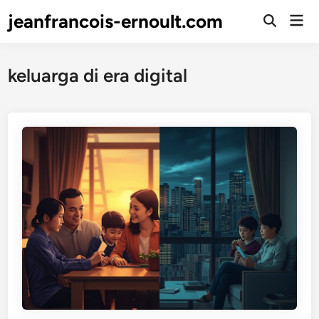
Skip
jeanfrancois-ernoult.com
Mai
to
Open
Men
Search
content
keluarga di era digital