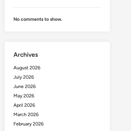
No comments to show.
Archives
August 2026
July 2026
June 2026
May 2026
April 2026
March 2026
February 2026