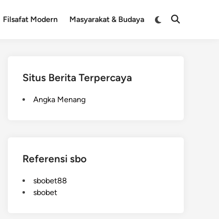
Switch
Filsafat Modern
Masyarakat & Budaya
Open
to
Search
dark
mode
Situs Berita Terpercaya
Angka Menang
Referensi sbo
sbobet88
sbobet