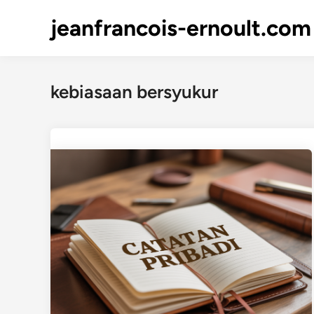
Skip
jeanfrancois-ernoult.com
to
content
kebiasaan bersyukur