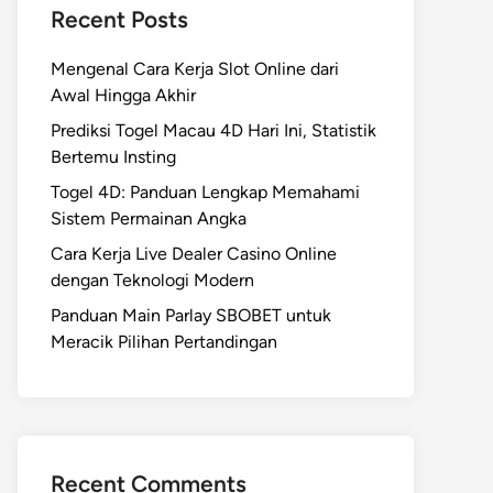
Recent Posts
Mengenal Cara Kerja Slot Online dari
Awal Hingga Akhir
Prediksi Togel Macau 4D Hari Ini, Statistik
Bertemu Insting
Togel 4D: Panduan Lengkap Memahami
Sistem Permainan Angka
Cara Kerja Live Dealer Casino Online
dengan Teknologi Modern
Panduan Main Parlay SBOBET untuk
Meracik Pilihan Pertandingan
Recent Comments