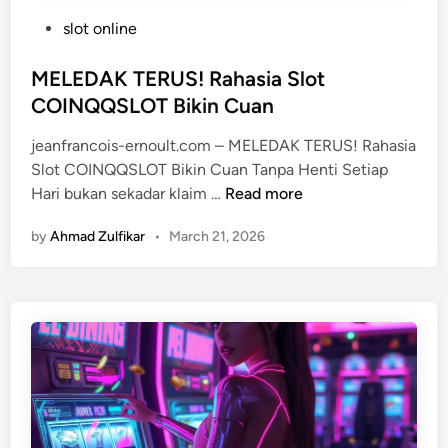
P
slot online
o
s
MELEDAK TERUS! Rahasia Slot
t
COINQQSLOT Bikin Cuan
e
jeanfrancois-ernoult.com – MELEDAK TERUS! Rahasia
d
Slot COINQQSLOT Bikin Cuan Tanpa Henti Setiap
i
M
Hari bukan sekadar klaim …
Read more
n
E
by
Ahmad Zulfikar
•
March 21, 2026
L
E
D
A
K
T
E
R
U