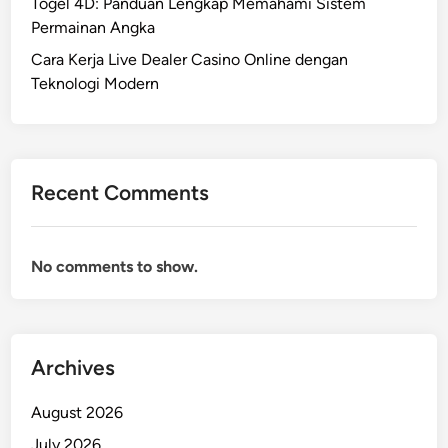
Togel 4D: Panduan Lengkap Memahami Sistem
Permainan Angka
Cara Kerja Live Dealer Casino Online dengan
Teknologi Modern
Recent Comments
No comments to show.
Archives
August 2026
July 2026