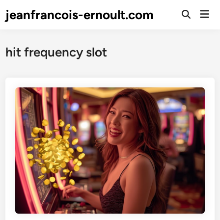
Skip
jeanfrancois-ernoult.com
Mai
to
Open
Men
Search
content
hit frequency slot