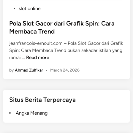
P
slot online
o
s
Pola Slot Gacor dari Grafik Spin: Cara
t
Membaca Trend
e
jeanfrancois-ernoult.com – Pola Slot Gacor dari Grafik
d
Spin: Cara Membaca Trend bukan sekadar istilah yang
i
P
ramai …
Read more
n
o
by
Ahmad Zulfikar
•
March 24, 2026
l
a
S
l
Situs Berita Terpercaya
o
t
Angka Menang
G
a
c