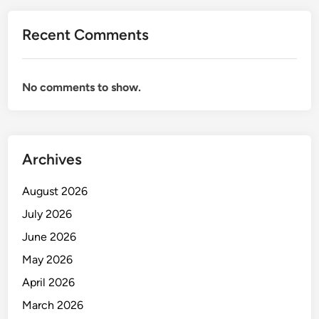
Recent Comments
No comments to show.
Archives
August 2026
July 2026
June 2026
May 2026
April 2026
March 2026