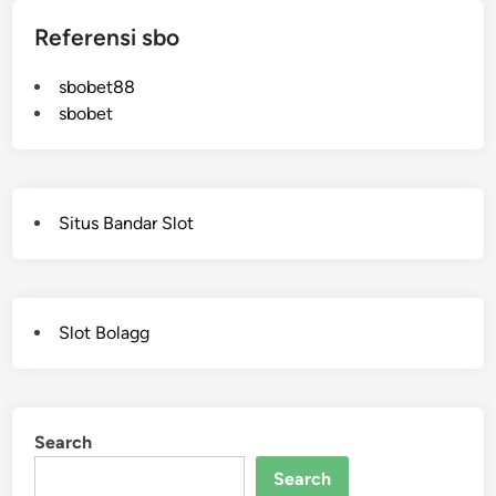
o
Referensi sbo
r
d
sbobet88
a
sbobet
r
i
G
r
a
Situs Bandar Slot
f
i
k
S
Slot Bolagg
p
i
n
:
Search
C
Search
a