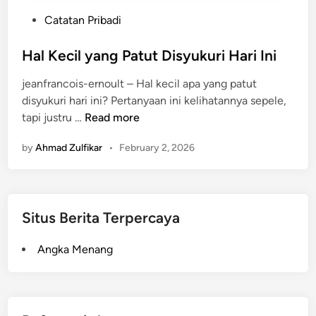
P
Catatan Pribadi
o
s
Hal Kecil yang Patut Disyukuri Hari Ini
t
jeanfrancois-ernoult – Hal kecil apa yang patut
e
disyukuri hari ini? Pertanyaan ini kelihatannya sepele,
d
H
tapi justru …
Read more
i
a
n
by
Ahmad Zulfikar
•
February 2, 2026
l
K
e
c
Situs Berita Terpercaya
i
l
Angka Menang
y
a
n
g