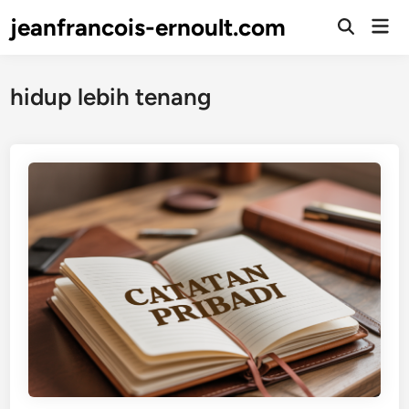
Skip
jeanfrancois-ernoult.com
Mai
to
Open
Men
Search
content
hidup lebih tenang