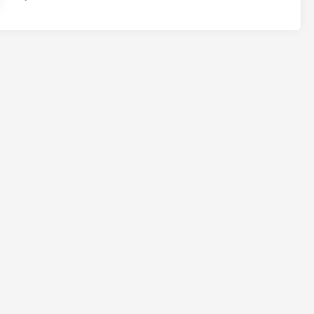
A
B
A
T
S
L
O
T
P
o
r
t
a
l
S
l
o
t