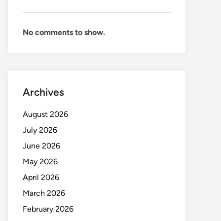
No comments to show.
Archives
August 2026
July 2026
June 2026
May 2026
April 2026
March 2026
February 2026