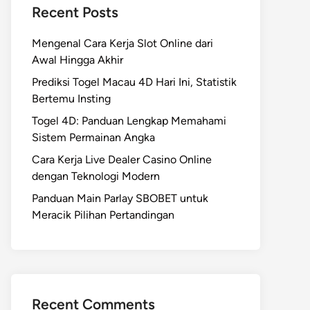
Recent Posts
Mengenal Cara Kerja Slot Online dari
Awal Hingga Akhir
Prediksi Togel Macau 4D Hari Ini, Statistik
Bertemu Insting
Togel 4D: Panduan Lengkap Memahami
Sistem Permainan Angka
Cara Kerja Live Dealer Casino Online
dengan Teknologi Modern
Panduan Main Parlay SBOBET untuk
Meracik Pilihan Pertandingan
Recent Comments