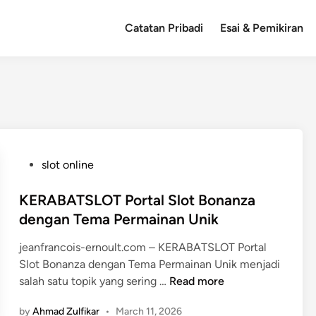
Catatan Pribadi
Esai & Pemikiran
P
slot online
o
s
KERABATSLOT Portal Slot Bonanza
t
dengan Tema Permainan Unik
e
jeanfrancois-ernoult.com – KERABATSLOT Portal
d
Slot Bonanza dengan Tema Permainan Unik menjadi
i
K
salah satu topik yang sering …
Read more
n
E
by
Ahmad Zulfikar
•
March 11, 2026
R