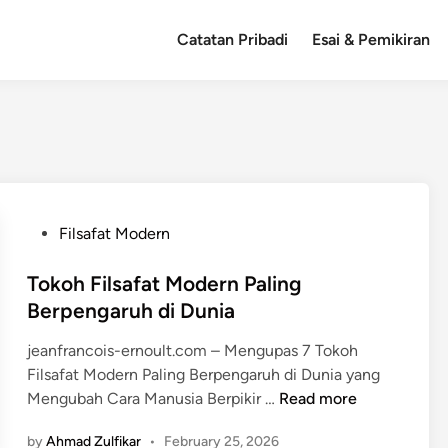
Catatan Pribadi
Esai & Pemikiran
P
Filsafat Modern
o
s
Tokoh Filsafat Modern Paling
t
Berpengaruh di Dunia
e
jeanfrancois-ernoult.com – Mengupas 7 Tokoh
d
Filsafat Modern Paling Berpengaruh di Dunia yang
i
T
Mengubah Cara Manusia Berpikir …
Read more
n
o
by
Ahmad Zulfikar
•
February 25, 2026
k