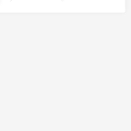
o
h
F
i
l
s
a
f
a
t
M
o
d
e
r
n
P
a