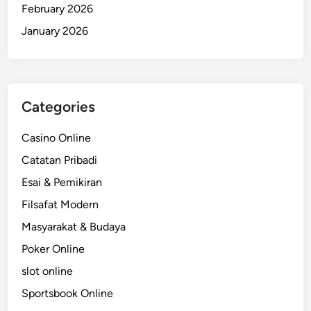
February 2026
January 2026
Categories
Casino Online
Catatan Pribadi
Esai & Pemikiran
Filsafat Modern
Masyarakat & Budaya
Poker Online
slot online
Sportsbook Online