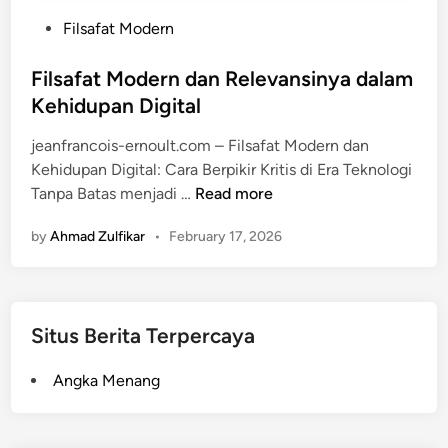
P
Filsafat Modern
o
s
Filsafat Modern dan Relevansinya dalam
t
Kehidupan Digital
e
jeanfrancois-ernoult.com – Filsafat Modern dan
d
Kehidupan Digital: Cara Berpikir Kritis di Era Teknologi
i
F
Tanpa Batas menjadi …
Read more
n
i
by
Ahmad Zulfikar
•
February 17, 2026
l
s
a
f
Situs Berita Terpercaya
a
t
Angka Menang
M
o
d