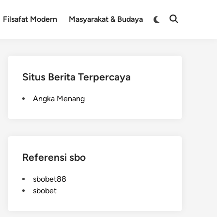
Switch
Filsafat Modern
Masyarakat & Budaya
Open
to
Search
dark
mode
Situs Berita Terpercaya
Angka Menang
Referensi sbo
sbobet88
sbobet