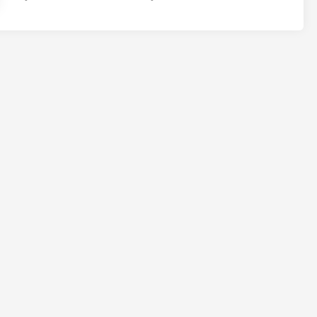
a
P
i
k
i
r
S
u
k
s
e
s
:
C
a
r
a
M