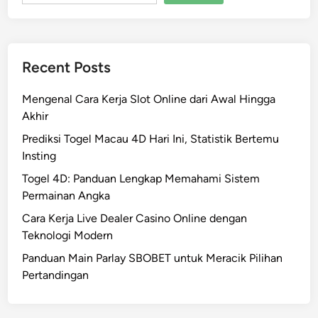
s
i
d
a
Recent Posts
n
K
Mengenal Cara Kerja Slot Online dari Awal Hingga
e
Akhir
h
Prediksi Togel Macau 4D Hari Ini, Statistik Bertemu
i
Insting
l
Togel 4D: Panduan Lengkap Memahami Sistem
a
Permainan Angka
n
g
Cara Kerja Live Dealer Casino Online dengan
a
Teknologi Modern
n
Panduan Main Parlay SBOBET untuk Meracik Pilihan
A
Pertandingan
r
a