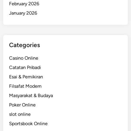
February 2026
January 2026
Categories
Casino Online
Catatan Pribadi
Esai & Pemikiran
Filsafat Modern
Masyarakat & Budaya
Poker Online
slot online
Sportsbook Online