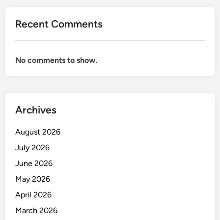
h
Recent Comments
No comments to show.
Archives
August 2026
July 2026
June 2026
May 2026
April 2026
March 2026