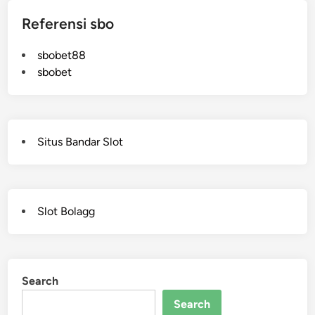
i
Referensi sbo
E
r
sbobet88
a
sbobet
S
e
r
b
a
Situs Bandar Slot
C
e
p
a
Slot Bolagg
t
:
A
m
Search
b
Search
i