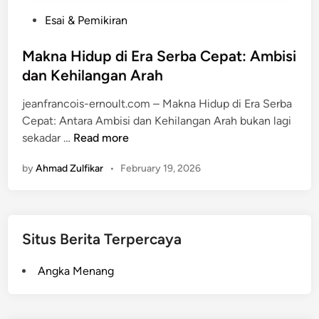
P
Esai & Pemikiran
o
s
Makna Hidup di Era Serba Cepat: Ambisi
t
dan Kehilangan Arah
e
jeanfrancois-ernoult.com – Makna Hidup di Era Serba
d
Cepat: Antara Ambisi dan Kehilangan Arah bukan lagi
i
M
sekadar …
Read more
n
a
by
Ahmad Zulfikar
•
February 19, 2026
k
n
a
H
Situs Berita Terpercaya
i
d
Angka Menang
u
p
d