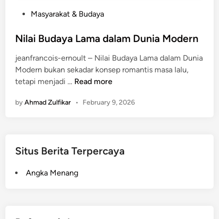
P
Masyarakat & Budaya
o
s
Nilai Budaya Lama dalam Dunia Modern
t
jeanfrancois-ernoult – Nilai Budaya Lama dalam Dunia
e
Modern bukan sekadar konsep romantis masa lalu,
d
N
tetapi menjadi …
Read more
i
i
n
by
Ahmad Zulfikar
•
February 9, 2026
l
a
i
B
Situs Berita Terpercaya
u
d
Angka Menang
a
y
a
L