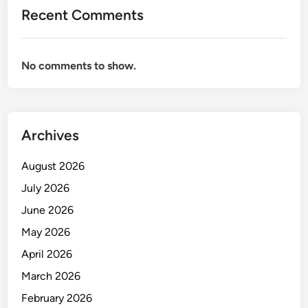
Recent Comments
No comments to show.
Archives
August 2026
July 2026
June 2026
May 2026
April 2026
March 2026
February 2026