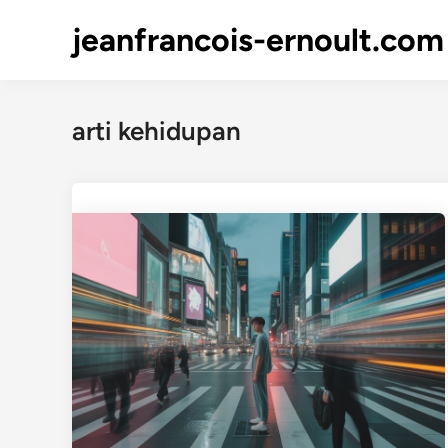
Skip
jeanfrancois-ernoult.com
to
content
arti kehidupan