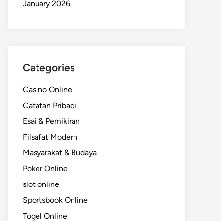
January 2026
Categories
Casino Online
Catatan Pribadi
Esai & Pemikiran
Filsafat Modern
Masyarakat & Budaya
Poker Online
slot online
Sportsbook Online
Togel Online