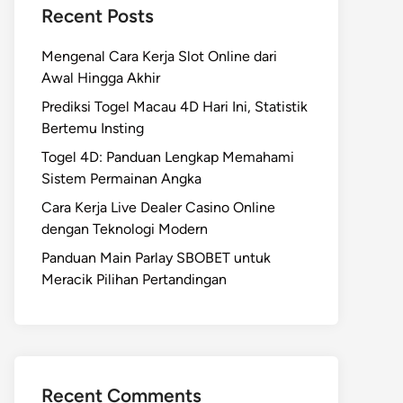
Recent Posts
Mengenal Cara Kerja Slot Online dari
Awal Hingga Akhir
Prediksi Togel Macau 4D Hari Ini, Statistik
Bertemu Insting
Togel 4D: Panduan Lengkap Memahami
Sistem Permainan Angka
Cara Kerja Live Dealer Casino Online
dengan Teknologi Modern
Panduan Main Parlay SBOBET untuk
Meracik Pilihan Pertandingan
Recent Comments