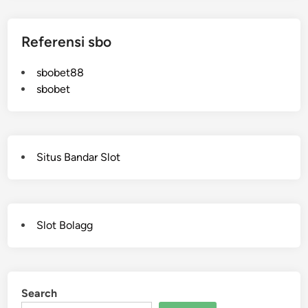
a
t
Referensi sbo
a
u
sbobet88
C
sbobet
u
m
a
T
e
Situs Bandar Slot
b
a
k
a
Slot Bolagg
n
?
M
e
Search
n