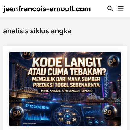
Skip
jeanfrancois-ernoult.com
Mai
to
Open
Men
Search
content
analisis siklus angka