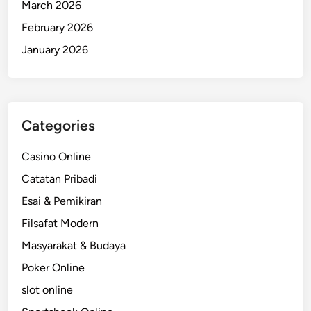
March 2026
a
r
February 2026
n
January 2026
y
a
Categories
Casino Online
Catatan Pribadi
Esai & Pemikiran
Filsafat Modern
Masyarakat & Budaya
Poker Online
slot online